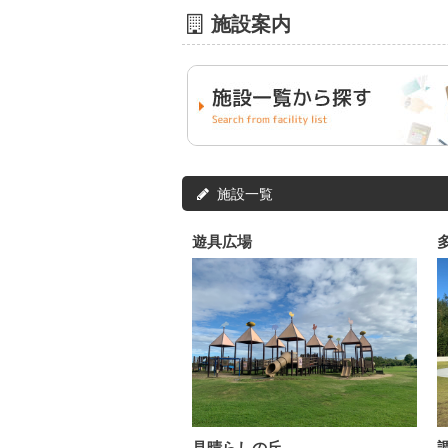
施設案内
施設一覧
遊具広場
見晴らしの丘