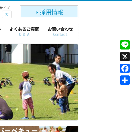
サイズ
採用情報
大
L
i
X
n
F
e
a
共
c
有
e
b
o