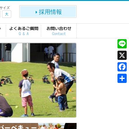
サイズ
採用情報
大
L
i
X
n
F
e
a
共
c
有
e
b
o