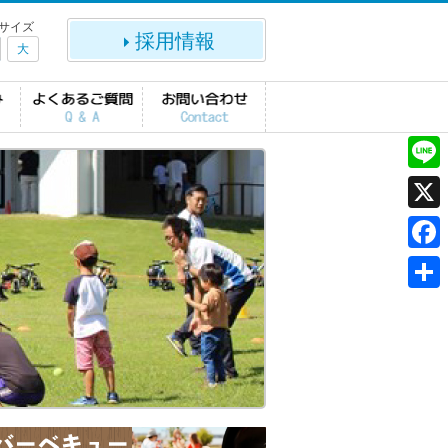
サイズ
採用情報
大
L
i
X
n
F
e
a
共
c
有
e
b
o